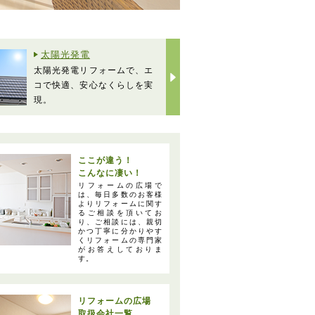
太陽光発電
水回り
太陽光発電リフォームで、エ
収納や掃除のし
コで快適、安心なくらしを実
毎日使う水回り
現。
なる様、ご提案
ここが違う！
こんなに凄い！
リフォームの広場で
は、毎日多数のお客様
よりリフォームに関す
るご相談を頂いてお
り、ご相談には、親切
かつ丁寧に分かりやす
くリフォームの専門家
がお答えしておりま
す。
リフォームの広場
取扱会社一覧