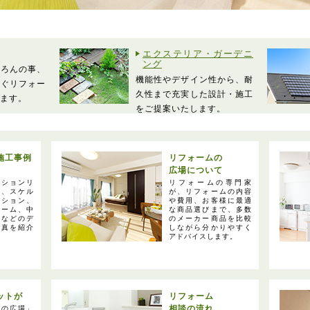
エクステリア・ガーデニ
ング
ちろんの事、
機能性やデザイン性から、耐
防ぐリフォー
久性まで充実した設計・施工
ます。
をご提案いたします。
施工事例
リフォームの
広場について
ンションリ
リフォームの専門家
ン、スケル
が、リフォームの内容
ーション、
や費用、お客様に最適
ォーム、中
な商品選びまで、多数
ムなどのデ
のメーカー商品を比較
写真を紹介
しながら分かりやすく
アドバイスします。
ットが
リフォーム
相談の流れ
ムの広場」