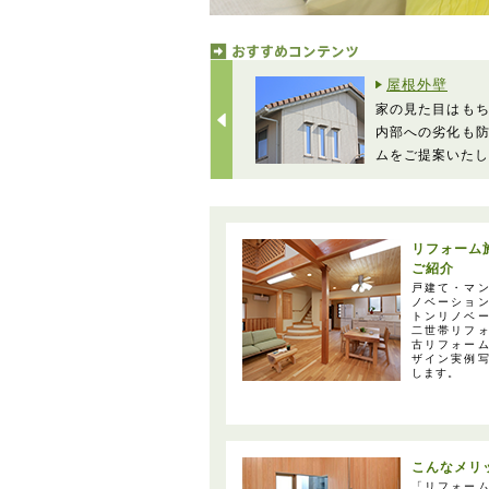
屋根外壁
家の見た目はも
内部への劣化も
ムをご提案いたし
リフォーム
ご紹介
戸建て・マ
ノベーショ
トンリノベ
二世帯リフ
古リフォー
ザイン実例
します。
こんなメリ
「リフォー