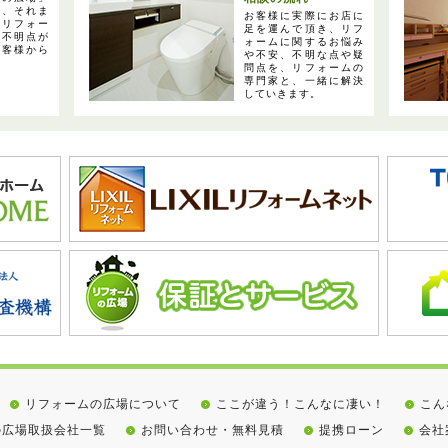
と、それま
お客様に実際にお店に
たリフォー
足を運んで頂き、リフ
や不明点が
ォームに関するお悩み
お客様から
や不安、不明な点や疑
問点を、リフォームの
専門家と、一緒に解決
していきます。
リフォームの広場について
ここが違う！こんなに凄い！
こん
の広場取扱会社一覧
お問い合わせ・無料見積
提携ローン
会社